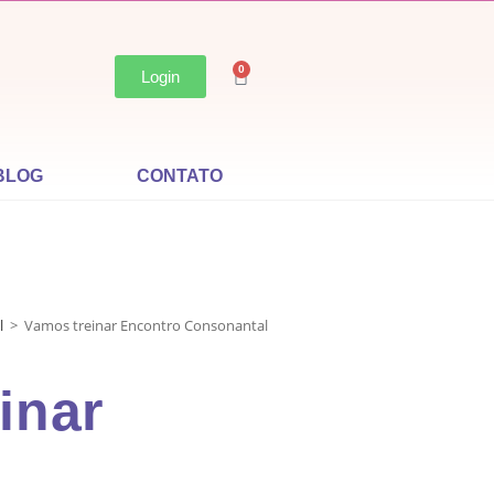
0
Login
BLOG
CONTATO
l
>
Vamos treinar Encontro Consonantal
inar