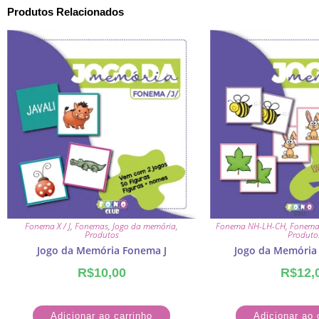
Produtos Relacionados
Fonema X / J
,
Fonemas
,
Jogo da memória
,
Fonema NH-LH-CH
,
Fonema
Produtos
Produto
Jogo da Memória Fonema J
Jogo da Memória
R$
10,00
R$
12,
Adicionar ao carrinho
Adicionar ao 