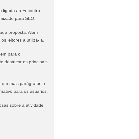
a ligada ao Encontro
timizado para SEO.
dade proposta. Além
 leitores a utilizá-la.
uem para o
e destacar os principais
-a em mais parágrafos e
rmativo para os usuários.
osas sobre a atividade