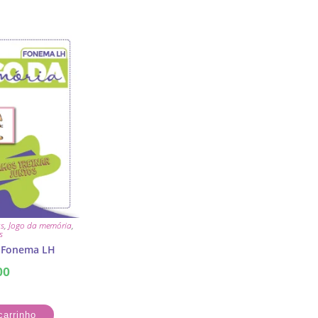
s
,
Jogo da memória
,
s
 Fonema LH
00
carrinho