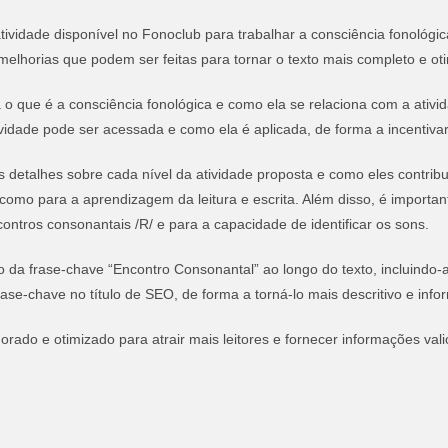
ividade disponível no Fonoclub para trabalhar a consciência fonológic
elhorias que podem ser feitas para tornar o texto mais completo e o
 o que é a consciência fonológica e como ela se relaciona com a ativi
idade pode ser acessada e como ela é aplicada, de forma a incentivar os
 detalhes sobre cada nível da atividade proposta e como eles contrib
 como para a aprendizagem da leitura e escrita. Além disso, é important
contros consonantais /R/ e para a capacidade de identificar os sons.
o da frase-chave “Encontro Consonantal” ao longo do texto, incluindo
frase-chave no título de SEO, de forma a torná-lo mais descritivo e info
ado e otimizado para atrair mais leitores e fornecer informações vali