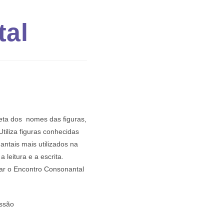
al
reta dos nomes das figuras,
tiliza figuras conhecidas
antais mais utilizados na
leitura e a escrita.
zar o Encontro Consonantal
ssão