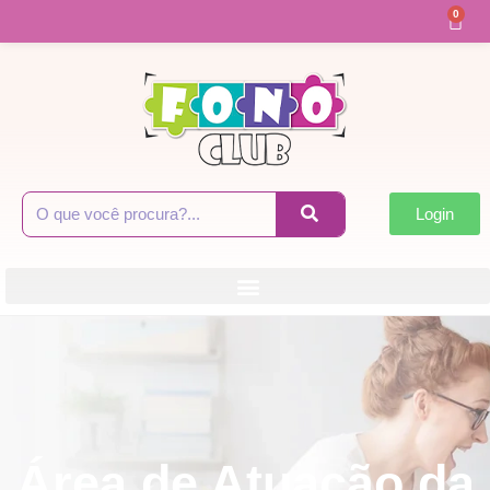
0
Login
Área de Atuação da