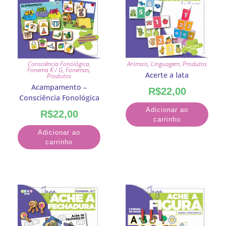
Consciência Fonológica
,
Animais
,
Linguagem
,
Produtos
Fonema K / G
,
Fonemas
,
Acerte a lata
Produtos
Acampamento –
R$
22,00
Consciência Fonológica
Adicionar ao
R$
22,00
carrinho
Adicionar ao
carrinho