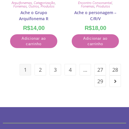
Arquifonemas
,
Categorização
,
Encontro Consonantal
,
Fonemas
,
Outros
,
Produtos
Fonemas
,
Produtos
Ache o Grupo
Ache o personagem –
Arquifonema R
C/R/V
R$
14,00
R$
18,00
Adicionar ao
Adicionar ao
carrinho
carrinho
1
2
3
4
…
27
28
29