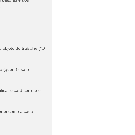
s páginas e dos
.
 objeto de trabalho (“O
co (quem) usa o
icar o card correto e
pertencente a cada