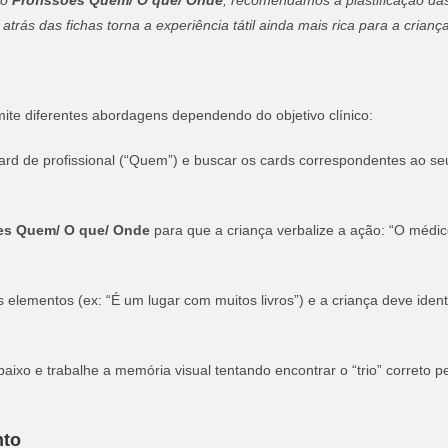
go
Profissões Quem/ O que/ Onde
, recomendamos a plastificação da
trás das fichas torna a experiência tátil ainda mais rica para a criança
ite diferentes abordagens dependendo do objetivo clínico:
ard de profissional (“Quem”) e buscar os cards correspondentes ao seu
es Quem/ O que/ Onde
para que a criança verbalize a ação: “O médi
lementos (ex: “É um lugar com muitos livros”) e a criança deve identif
aixo e trabalhe a memória visual tentando encontrar o “trio” correto 
nto