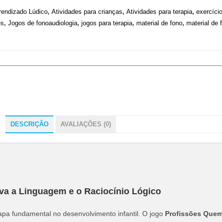
rendizado Lúdico
,
Atividades para crianças
,
Atividades para terapia
,
exercíci
es
,
Jogos de fonoaudiologia
,
jogos para terapia
,
material de fono
,
material de 
DESCRIÇÃO
AVALIAÇÕES (0)
va a Linguagem e o Raciocínio Lógico
pa fundamental no desenvolvimento infantil. O jogo
Profissões Quem