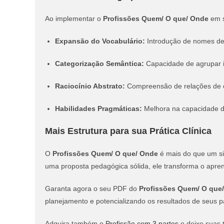
Ao implementar o
Profissões Quem/ O que/ Onde
em s
Expansão do Vocabulário:
Introdução de nomes de 
Categorização Semântica:
Capacidade de agrupar i
Raciocínio Abstrato:
Compreensão de relações de ca
Habilidades Pragmáticas:
Melhora na capacidade de
Mais Estrutura para sua Prática Clínica
O
Profissões Quem/ O que/ Onde
é mais do que um sim
uma proposta pedagógica sólida, ele transforma o apre
Garanta agora o seu PDF do
Profissões Quem/ O que
planejamento e potencializando os resultados de seus p
Adquira também o
Profissão com 3 partes
e deixe suas 