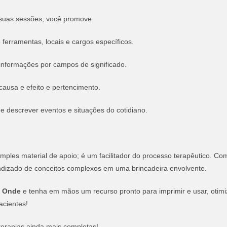
uas sessões, você promove:
ferramentas, locais e cargos específicos.
nformações por campos de significado.
usa e efeito e pertencimento.
 descrever eventos e situações do cotidiano.
ples material de apoio; é um facilitador do processo terapêutico. Com
ndizado de conceitos complexos em uma brincadeira envolvente.
/ Onde
e tenha em mãos um recurso pronto para imprimir e usar, otim
acientes!
terapias ainda mais completas!