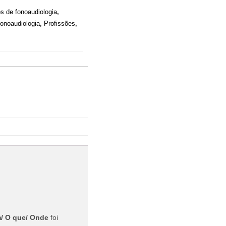
os de fonoaudiologia
,
fonoaudiologia
,
Profissões
,
/ O que/ Onde
foi