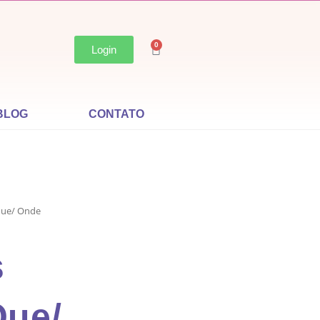
0
Login
BLOG
CONTATO
que/ Onde
s
Que/