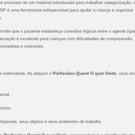
e precisam de um material estruturado para trabalhar categorização,
m PDF é uma ferramenta indispensável para ajudar a criança a organiza
s.
rmite que o paciente estabeleça conexões lógicas entre o agente (qu
truturação é excelente para crianças com dificuldades de compreensão,
 completas e coerentes.
e estimulante. Ao adquirir o
Profissões Quem/ O que/ Onde
, você re
ional.
ocínio.
issionais, seus objetos e seus ambientes de trabalho.