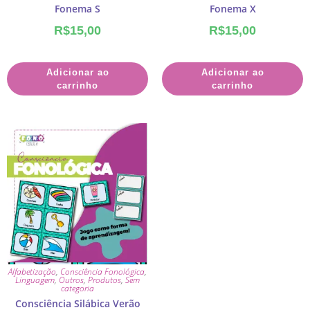
Fonema S
Fonema X
R$
15,00
R$
15,00
Adicionar ao
Adicionar ao
carrinho
carrinho
Alfabetização
,
Consciência Fonológica
,
Linguagem
,
Outros
,
Produtos
,
Sem
categoria
Consciência Silábica Verão