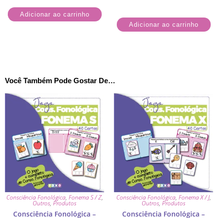
Adicionar ao carrinho
Adicionar ao carrinho
Você Também Pode Gostar De…
Consciência Fonológica
,
Fonema S / Z
,
Consciência Fonológica
,
Fonema X / J
,
Outros
,
Produtos
Outros
,
Produtos
Consciência Fonológica –
Consciência Fonológica –