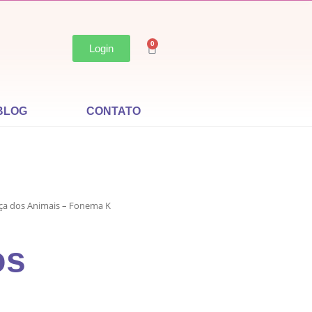
0
Login
BLOG
CONTATO
ça dos Animais – Fonema K
os