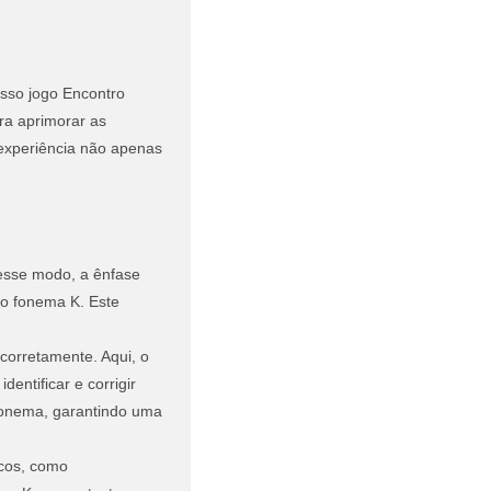
sso jogo Encontro
ra aprimorar as
 experiência não apenas
esse modo, a ênfase
do fonema K. Este
 corretamente. Aqui, o
entificar e corrigir
 fonema, garantindo uma
icos, como