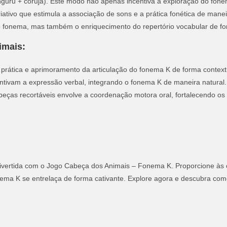
u + coruja). Este modo não apenas incentiva a exploração do fone
tivo que estimula a associação de sons e a prática fonética de mane
 fonema, mas também o enriquecimento do repertório vocabular de f
imais:
prática e aprimoramento da articulação do fonema K de forma context
entivam a expressão verbal, integrando o fonema K de maneira natural.
eças recortáveis envolve a coordenação motora oral, fortalecendo os
divertida com o Jogo Cabeça dos Animais – Fonema K. Proporcione às
nema K se entrelaça de forma cativante. Explore agora e descubra como