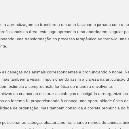
de a aprendizagem se transforma em uma fascinante jornada com o no
profissionais da área, este jogo apresenta uma abordagem singular pa
orcionando uma transformação no processo terapêutico ao torná-lo uma
nte.
o as cabeças nos animais correspondentes e pronunciando o nome. N
, mas também a visual, impulsionando assim a clareza na articulação 
bém estimula a compreensão fonética de maneira envolvente.
itivas da criança ao misturar as cabeças e instigá-la a reorganizá-las
isa do fonema K, proporcionando à criança uma oportunidade única de id
abilidade de ordenação, mas também consolida a correta pronúncia do
o posicionar as cabeças aleatoriamente, criando nomes de animais ún