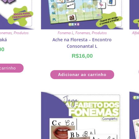
onemas
,
Produtos
Fonema L
,
Fonemas
,
Produtos
Alfa
aká
Ache na Floresta – Encontro
Consonantal L
00
R$
16,00
carrinho
Adicionar ao carrinho