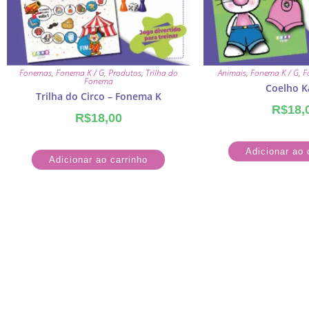
Fonemas
,
Fonema K / G
,
Produtos
,
Trilha do
Animais
,
Fonema K / G
,
F
Fonema
Coelho K
Trilha do Circo – Fonema K
R$
18,
R$
18,00
Adicionar ao 
Adicionar ao carrinho