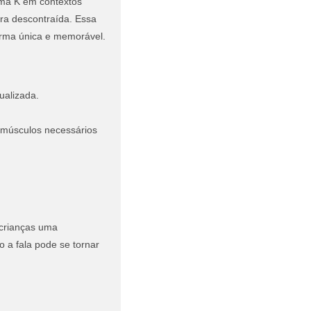
ma K em contextos
ira descontraída. Essa
orma única e memorável.
ualizada.
 músculos necessários
 crianças uma
 a fala pode se tornar