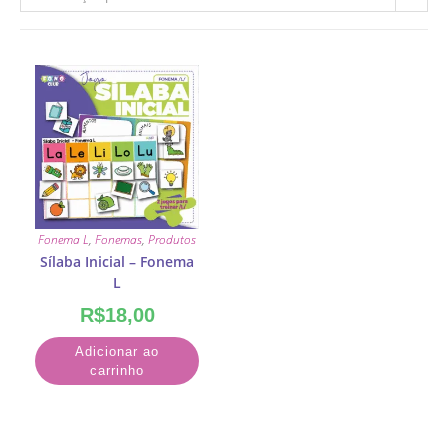
Fonema L
,
Fonemas
,
Produtos
Sílaba Inicial – Fonema
L
R$
18,00
Adicionar ao
carrinho