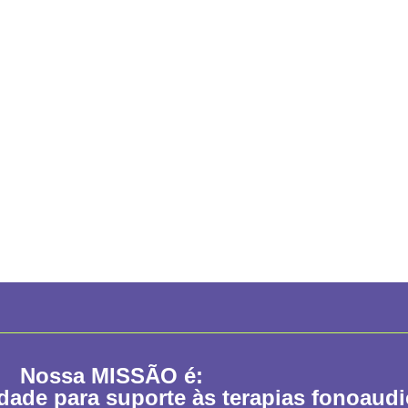
Nossa
MISSÃO
é:
idade para suporte às terapias fonoaud