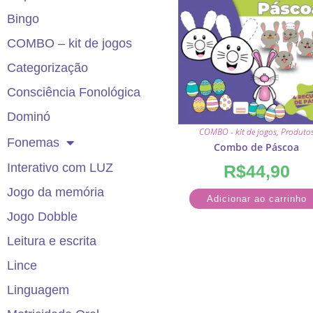
Bingo
COMBO – kit de jogos
Categorização
Consciência Fonológica
Dominó
COMBO - kit de jogos
,
Produto
Fonemas
Combo de Páscoa
Interativo com LUZ
R$
44,90
Jogo da memória
Adicionar ao carrinho
Jogo Dobble
Leitura e escrita
Lince
Linguagem