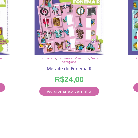
os
Fonema R
,
Fonemas
,
Produtos
,
Sem
F
categoria
Metade do Fonema R
R$
24,00
Adicionar ao carrinho