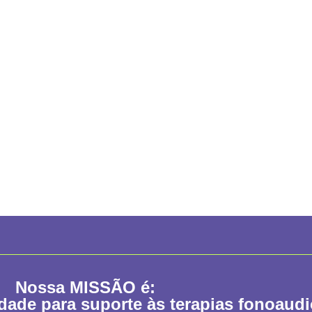
Nossa
MISSÃO
é:
idade para suporte às terapias fonoaud