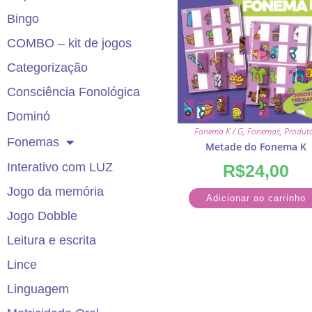
Bingo
COMBO – kit de jogos
Categorização
Consciência Fonológica
Dominó
Fonema K / G
,
Fonemas
,
Produt
Fonemas
Metade do Fonema K
Interativo com LUZ
R$
24,00
Jogo da memória
Adicionar ao carrinho
Jogo Dobble
Leitura e escrita
Lince
Linguagem