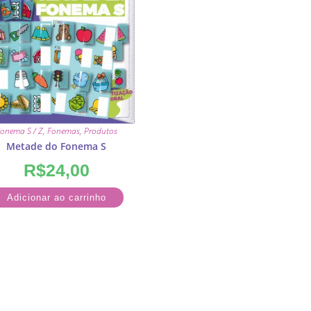
onema S / Z
,
Fonemas
,
Produtos
Metade do Fonema S
R$
24,00
Adicionar ao carrinho