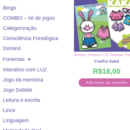
Bingo
COMBO – kit de jogos
Categorização
Consciência Fonológica
Dominó
Animais
,
Fonema K / G
,
Fonemas
,
Pr
Fonemas
Coelho Kaká
Interativo com LUZ
R$
18,00
Jogo da memória
Adicionar ao carrinho
Jogo Dobble
Leitura e escrita
Lince
Linguagem