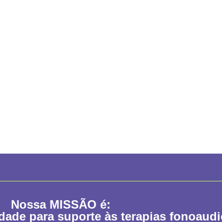
Nossa
MISSÃO
é:
idade para suporte às terapias fonoaud