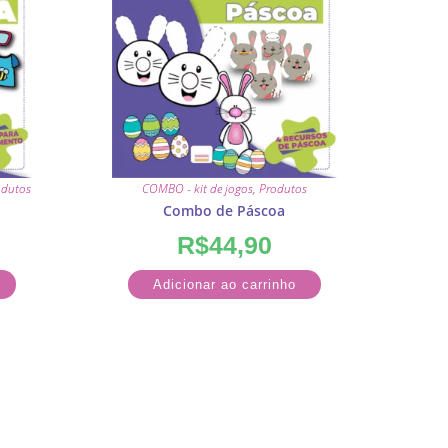
odutos
COMBO - kit de jogos
,
Produtos
Combo de Páscoa
R$
44,90
Adicionar ao carrinho