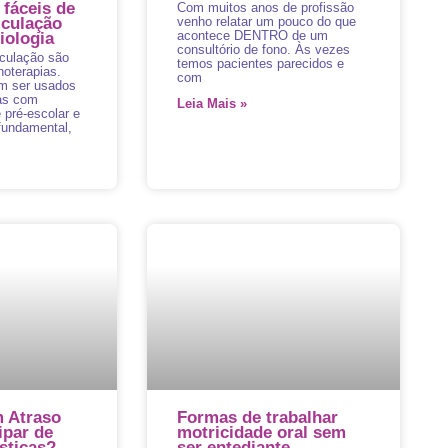
 fáceis de
Com muitos anos de profissão
iculação
venho relatar um pouco do que
acontece DENTRO de um
iologia
consultório de fono. Às vezes
iculação são
temos pacientes parecidos e
noterapias.
com
 ser usados ​​
as com
Leia Mais »
 pré-escolar e
fundamental,
 Atraso
Formas de trabalhar
ipar de
motricidade oral sem
sticas?
ser entediante