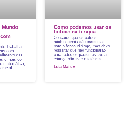
o Mundo
Como podemos usar os
botões na terapia
 com
Concordo que os botões
miofuncionais são essenciais
para o fonoaudiólogo, mas devo
nte Trabalhar
ressaltar que não funcionarão
cas com
para todos os pacientes. Se a
ndimento das
criança não tiver eficiência
as é mais do
de matemática;
Leia Mais »
crucial