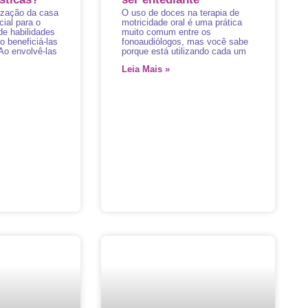
ização da casa
O uso de doces na terapia de
cial para o
motricidade oral é uma prática
e habilidades
muito comum entre os
o beneficiá-las
fonoaudiólogos, mas você sabe
 Ao envolvê-las
porque está utilizando cada um
Leia Mais »