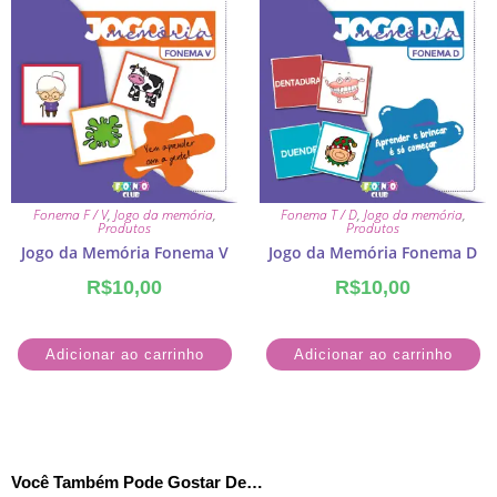
Fonema F / V
,
Jogo da memória
,
Fonema T / D
,
Jogo da memória
,
Produtos
Produtos
Jogo da Memória Fonema V
Jogo da Memória Fonema D
R$
10,00
R$
10,00
Adicionar ao carrinho
Adicionar ao carrinho
Você Também Pode Gostar De…