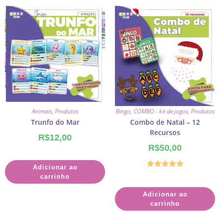
Animais
,
Produtos
Bingo
,
COMBO - kit de jogos
,
Produtos
Trunfo do Mar
Combo de Natal – 12
Recursos
R$
12,00
R$
50,00
Adicionar ao
Avaliação
carrinho
5.00
de 5
Adicionar ao
carrinho