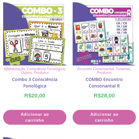
Alfabetização
,
Consciência Fonológica
,
Encontro Consonantal
,
Fonemas
,
Outros
,
Produtos
Produtos
Combo 3 Consciência
COMBO Encontro
Fonológica
Consonantal R
R$
20,00
R$
28,00
Adicionar ao
Adicionar ao
carrinho
carrinho