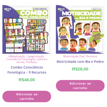
Alfabetização
,
Categorização
,
Motricidade Oral
,
Produtos
Consciência Fonológica
,
Leitura e
Motricidade com Bia e Pedro
escrita
,
Produtos
Combo Consciência
R$
28,00
Fonológica – 9 Recursos
R$
48,00
Adicionar ao
carrinho
Adicionar ao
carrinho