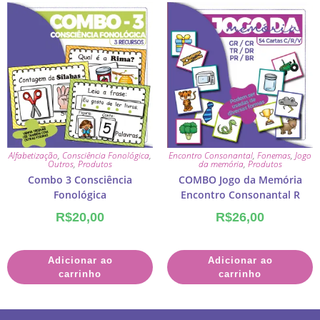
Alfabetização
,
Consciência Fonológica
,
Encontro Consonantal
,
Fonemas
,
Jogo
Outros
,
Produtos
da memória
,
Produtos
Combo 3 Consciência
COMBO Jogo da Memória
Fonológica
Encontro Consonantal R
R$
20,00
R$
26,00
Adicionar ao
Adicionar ao
carrinho
carrinho