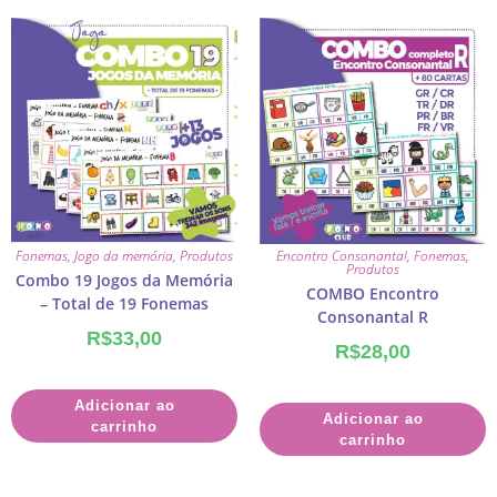
Fonemas
,
Jogo da memória
,
Produtos
Encontro Consonantal
,
Fonemas
,
Produtos
Combo 19 Jogos da Memória
COMBO Encontro
– Total de 19 Fonemas
Consonantal R
R$
33,00
R$
28,00
Adicionar ao
Adicionar ao
carrinho
carrinho