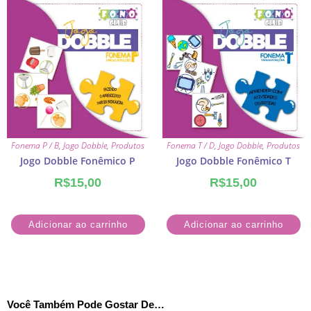
Fonema P / B
,
Jogo Dobble
,
Produtos
Fonema T / D
,
Jogo Dobble
,
Produtos
Jogo Dobble Fonêmico P
Jogo Dobble Fonêmico T
R$
15,00
R$
15,00
Adicionar ao carrinho
Adicionar ao carrinho
Você Também Pode Gostar De…