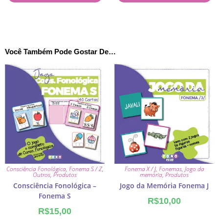
Você Também Pode Gostar De…
Consciência Fonológica
,
Fonema S / Z
,
Fonema X / J
,
Fonemas
,
Jogo da
Outros
,
Produtos
memória
,
Produtos
Consciência Fonológica –
Jogo da Memória Fonema J
Fonema S
R$
10,00
R$
15,00