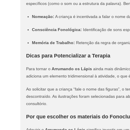
específicos (como o som ou a estrutura da palavra).
Ben
Nomeação:
A criança é incentivada a falar o nome da
Consciência Fonológica:
Identificação de sons espe
Memória de Trabalho:
Retenção da regra de organi
Dicas para Potencializar a Terapia
Para tornar o
Arrumando os Lápis
ainda mais dinâmico
adiciona um elemento tridimensional à atividade, o que
Ao solicitar que a criança “fale o nome das figuras”, o 
descontraído.
As ilustrações foram selecionadas para a
consultório.
Por que escolher os materiais do Fonocl
Adquirir o
Arrumando os Lápis
significa investir em um