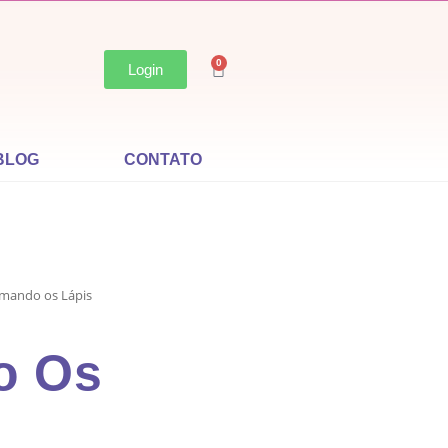
0
Login
BLOG
CONTATO
mando os Lápis
o Os