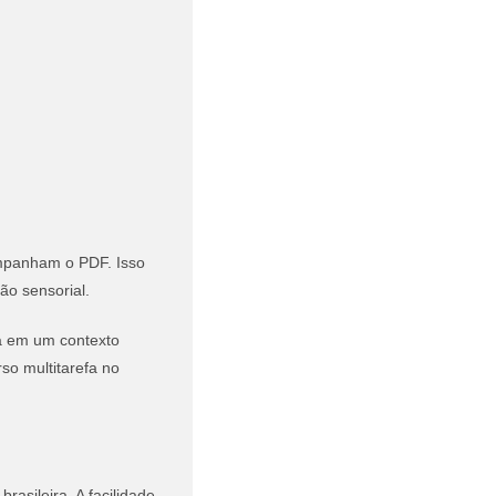
ompanham o PDF.
Isso
ão sensorial.
ala em um contexto
so multitarefa no
rasileira. A facilidade