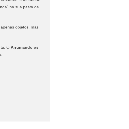
inga” na sua pasta de
o apenas objetos, mas
nta. O
Arrumando os
a.