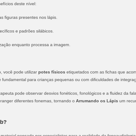
efícios deste nível:
s figuras presentes nos lápis.
cíficos e padrões silábicos.
zação enquanto processa a imagem.
, você pode utilizar
potes físicos
etiquetados com as fichas que ac
 é fundamental para crianças pequenas ou com dificuldades de integraç
terapeuta pode observar desvios fonéticos, fonológicos e a fluidez da f
branger diferentes fonemas, tornando o
Arrumando os Lápis
um recur
ub?
 material pensado por especialistas para a realidade da fonoaudiologia b