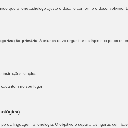
indo que o fonoaudiólogo ajuste o desafio conforme o desenvolvimento
egorização primária
. A criança deve organizar os lápis nos potes ou 
 instruções simples.
cada item no seu lugar.
nológica)
mpo da linguagem e fonologia.
O objetivo é separar as figuras com ba