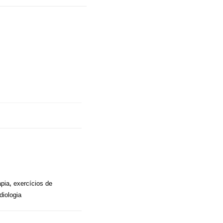
apia
,
exercícios de
diologia